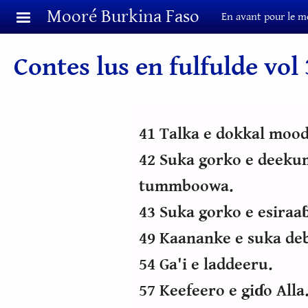
Aller au contenu principal
Mooré Burkina Faso
En avant pour le m
Contes lus en fulfulde vol 
41 Talka e dokkal mood
42 Suka gorko e deeku
tummboowa.
43 Suka gorko e esiraa
49 Kaananke e suka de
54 Ga'i e laddeeru.
57 Keefeero e giɗo Alla