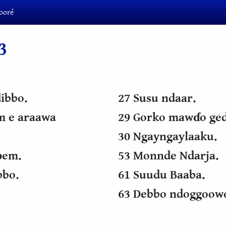
ooré
3
ibbo.
27 Susu ndaar.
m e araawa
29 Gorko mawɗo ged
30 Ngayngaylaaku.
ɓem.
53 Monnde Ndarja.
bbo.
61 Suudu Baaba.
63 Debbo ndoggoow
.