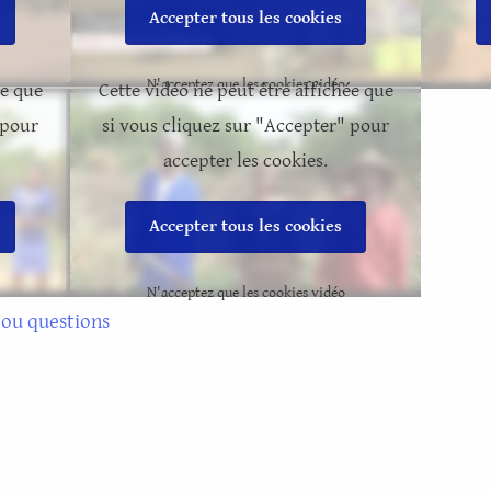
Accepter tous les cookies
N'acceptez que les cookies vidéo
ée que
Cette vidéo ne peut être affichée que
 pour
si vous cliquez sur "Accepter" pour
accepter les cookies.
Accepter tous les cookies
N'acceptez que les cookies vidéo
ou questions