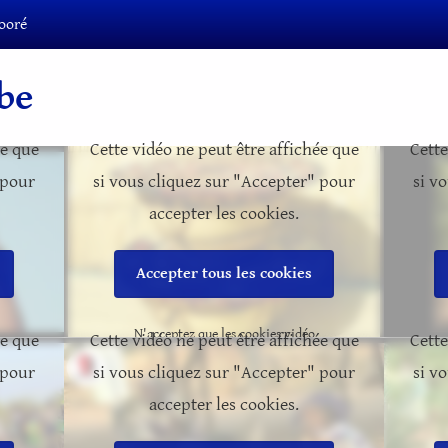
ooré
be
ée que
Cette vidéo ne peut être affichée que
Cette
 pour
si vous cliquez sur "Accepter" pour
si v
accepter les cookies.
Accepter tous les cookies
N'acceptez que les cookies vidéo
ée que
Cette vidéo ne peut être affichée que
Cette
 pour
si vous cliquez sur "Accepter" pour
si v
accepter les cookies.