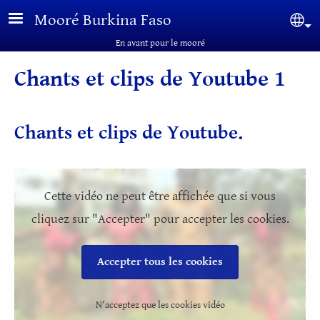
Aller au contenu principal
Mooré Burkina Faso
Sel
En avant pour le mooré
Chants et clips de Youtube 1
Chants et clips de Youtube.
Cette vidéo ne peut être affichée que si vous
cliquez sur "Accepter" pour accepter les cookies.
Accepter tous les cookies
N'acceptez que les cookies vidéo