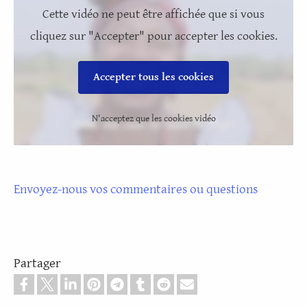
Cette vidéo ne peut être affichée que si vous
cliquez sur "Accepter" pour accepter les cookies.
Accepter tous les cookies
N'acceptez que les cookies vidéo
Envoyez-nous vos commentaires ou questions
Partager