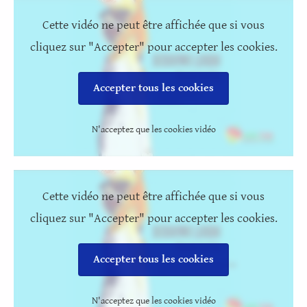
Cette vidéo ne peut être affichée que si vous
cliquez sur "Accepter" pour accepter les cookies.
Accepter tous les cookies
N'acceptez que les cookies vidéo
Cette vidéo ne peut être affichée que si vous
cliquez sur "Accepter" pour accepter les cookies.
Accepter tous les cookies
N'acceptez que les cookies vidéo