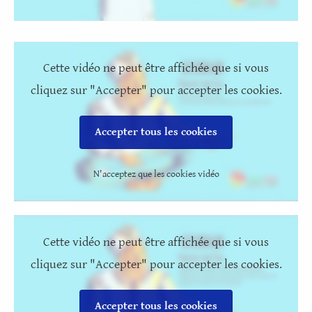
Cette vidéo ne peut être affichée que si vous
cliquez sur "Accepter" pour accepter les cookies.
Accepter tous les cookies
N'acceptez que les cookies vidéo
Cette vidéo ne peut être affichée que si vous
cliquez sur "Accepter" pour accepter les cookies.
Accepter tous les cookies