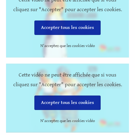
cliquez sur "Accepter" pour accepter les cookies.
Accepter tous les cookies
N'acceptez que les cookies vidéo
Cette vidéo ne peut être affichée que si vous
cliquez sur "Accepter" pour accepter les cookies.
Accepter tous les cookies
N'acceptez que les cookies vidéo