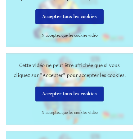
Accepter tous les cookies
N'acceptez que les cookies vidéo
Cette vidéo ne peut être affichée que si vous
cliquez sur "Accepter" pour accepter les cookies.
Accepter tous les cookies
N'acceptez que les cookies vidéo