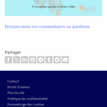
N'acceptez que les cookies vidéo
Envoyez-nous vos commentaires ou questions
Partager
Pied de page
Contact
Droits d'auteur
Plan du site
Politique de confidentialité
Paramétrage des cookies