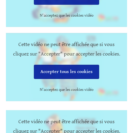
N'acceptez que les cookies vidéo
Cette vidéo ne peut être affichée que si vous
cliquez sur "Accepter" pour accepter les cookies.
Accepter tous les cookies
N'acceptez que les cookies vidéo
Cette vidéo ne peut être affichée que si vous
cliquez sur "Accepter" pour accepter les cookies.