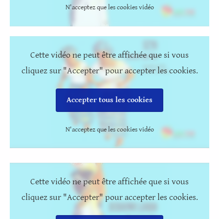
N'acceptez que les cookies vidéo
Cette vidéo ne peut être affichée que si vous
cliquez sur "Accepter" pour accepter les cookies.
Accepter tous les cookies
N'acceptez que les cookies vidéo
Cette vidéo ne peut être affichée que si vous
cliquez sur "Accepter" pour accepter les cookies.