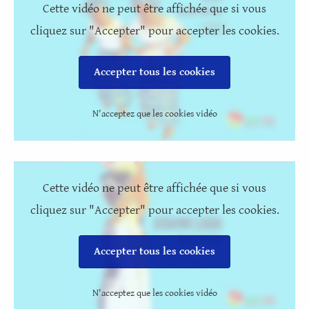
Cette vidéo ne peut être affichée que si vous
cliquez sur "Accepter" pour accepter les cookies.
Accepter tous les cookies
N'acceptez que les cookies vidéo
Cette vidéo ne peut être affichée que si vous
cliquez sur "Accepter" pour accepter les cookies.
Accepter tous les cookies
N'acceptez que les cookies vidéo