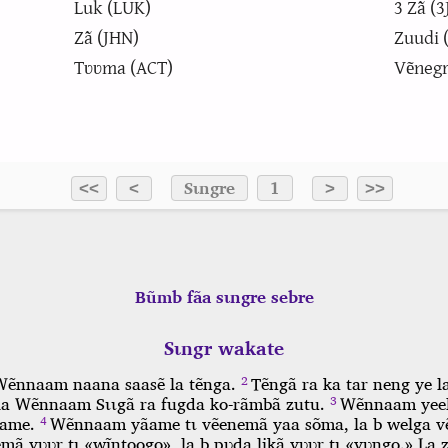
Luk (LUK)
3 Zã (3
Zã (JHN)
Zuudi 
Tʋʋma (ACT)
Vẽnegr