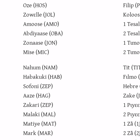
Oze (HOS)
Filip (
Zowɛlle (JOL)
Koloos
Amoose (AMO)
1 Tesal
Abdiyaase (OBA)
2 Tesal
Zonaase (JON)
1 Tɩmo
Mise (MIC)
2 Tɩmo
Nahum (NAM)
Tit (TI
Habakuki (HAB)
Fɩlmo 
Sofoni (ZEP)
Hebre 
Aaze (HAG)
Zake (
Zakari (ZEP)
1 Pɩyɛɛ
Malaki (MAL)
2 Pɩyɛɛ
Matiye (MAT)
1 Zã (1
Mark (MAR)
2 Zã (2