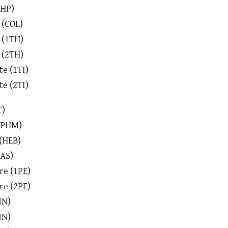
PHP)
 (COL)
 (1TH)
 (2TH)
te (1TI)
te (2TI)
T)
(PHM)
(HEB)
JAS)
re (1PE)
re (2PE)
JN)
JN)