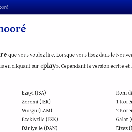
ooré
 mooré
tre
que vous voulez lire. Lorsque vous lisez dans le Nouv
play
s en cliquant sur «
». Cependant la version écrite et 
Ezayi (ISA)
Rom d
Zeremi (JER)
1 Korẽ
Wiisgu (LAM)
2 Korẽ
Ezekiyɛlle (EZK)
Galat 
Dãniyɛlle (DAN)
Efɛɛz 