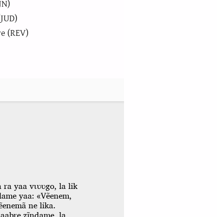
JN)
(JUD)
e (REV)