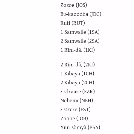
Zozoe (JOS)
Bʋ-kaoodba (JDG)
Ruti (RUT)
1 Samwɛlle (1SA)
2 Samwɛlle (2SA)
1 Rĩm-dã. (1KI)
2 Rĩm-dã. (2KI)
1 Kibaya (1CH)
2 Kibaya (2CH)
Ɛsdraase (EZR)
Nehemi (NEH)
Ɛstɛɛre (EST)
Zoobe (JOB)
Yɩɩn-sõmyã (PSA)