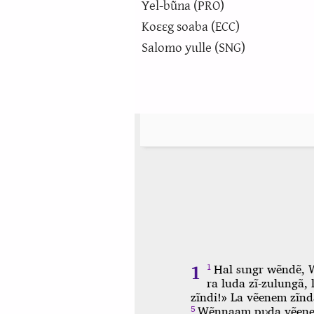
Yel-bũna (PRO)
Koɛɛg soaba (ECC)
Salomo yɩɩlle (SNG)