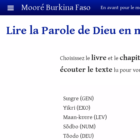
Aller au contenu principal
Mooré Burkina Faso
En avant pour le m
Lire la Parole de Dieu en
livre
chapi
Choisissez le
et le
écouter le texte
lu pour vou
Sɩngre (GEN)
Yikri (EXO)
Maan-kʋʋre (LEV)
Sõdbo (NUM)
Tõodo (DEU)