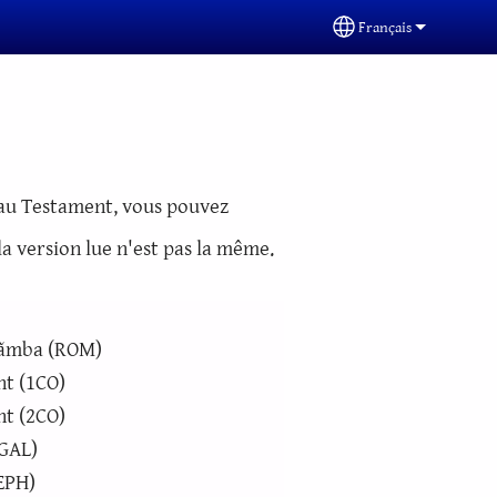
Français
Select your languag
eau Testament, vous pouvez
la version lue n'est pas la même.
ãmba (ROM)
nt (1CO)
nt (2CO)
(GAL)
(EPH)