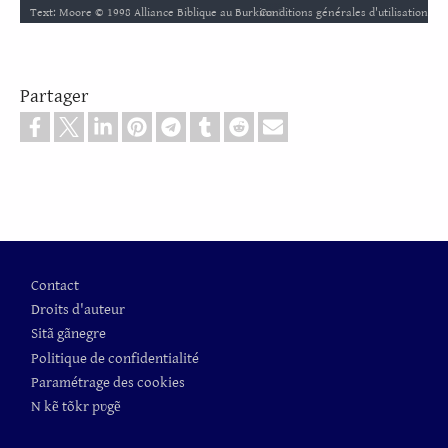
Conditions générales d'utilisation
Text: Moore © 1998 Alliance Biblique au Burkina Faso / Audio: Audio recording of the Bible Text ℗ 2006 Hosanna / Video: Courtesy of LUMO Project Films
Partager
Pied de page
Contact
Droits d'auteur
Sitã gãnegre
Politique de confidentialité
Paramétrage des cookies
N kẽ tõkr pʋgẽ