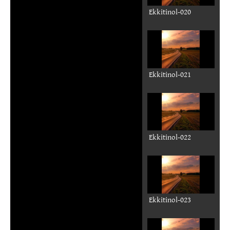
N
Sourdine
deem
leb
Sẽn
kẽnd-m-toore