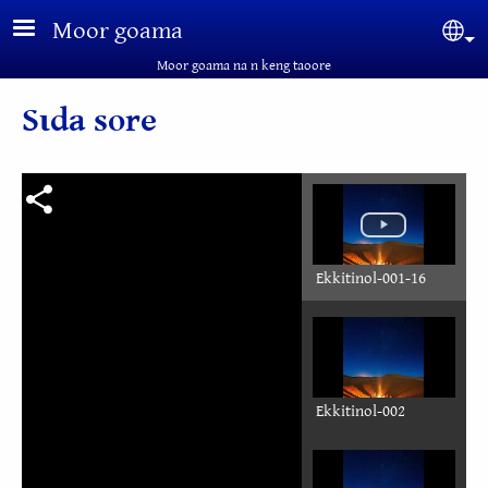
Aller au contenu principal
Moor goama
Sel
Moor goama na n keng taoore
Sɩda sore
Ekkitinol-001-16
Ekkitinol-002