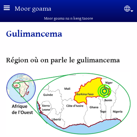
Aller au contenu principal
Moor goama
Sel
Moor goama na n keng taoore
Gulimancema
Région où on parle le gulimancema