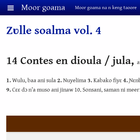
Aller au contenu principal
Moor goama
Moor goama na n keng taoore
Zʋlle soalma vol. 4
14 Contes en dioula / jula,
a
1.
Wulu, baa ani sula
2.
Nuyelima
3.
Kabako fiyɛ
4.
Ɲɛnb
9.
Cɛɛ dɔ n’a muso ani jinaw 10. Sonsani, saman ni meeri