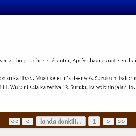
vec audio pour lire et écouter. Après chaque conte en dioul
ɛrɛn ka libɔ
5.
Muso kelen n'a deenw
6.
Suruku ni bakɔrɔ
 11. Wulu ni sula ka teriya 12. Suruku ka wɔlɔnin jalan
13.