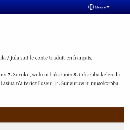
Moore
Select your langua
a / jula suit le conte traduit en français.
nin
7.
Suruku, wulu ni bakɔrɔnin
8.
Cɛkɔrɔba kelen dɔ
Lasina n’a tericɛ Fuseni 14. Sunguruw ni musokɔrɔba