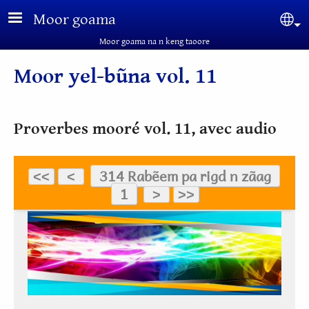
Aller au contenu principal
Moor goama
Sel
Moor goama na n keng taoore
Moor yel-bũna vol. 11
Proverbes mooré vol. 11, avec audio