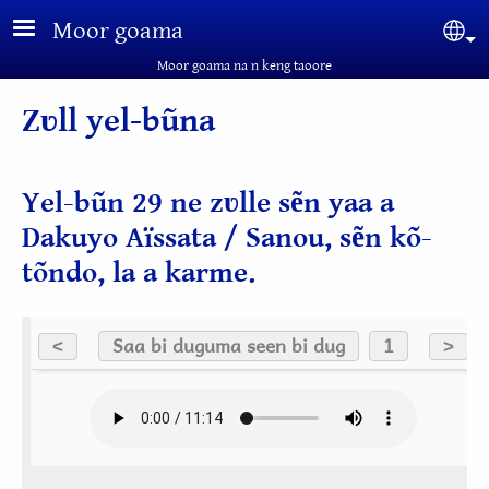
Aller au contenu principal
Moor goama
Sel
Moor goama na n keng taoore
Zʋll yel-bũna
Yel-bũn 29 ne zʋlle sẽn yaa a
Dakuyo Aïssata / Sanou, sẽn kõ-
tõndo, la a karme.