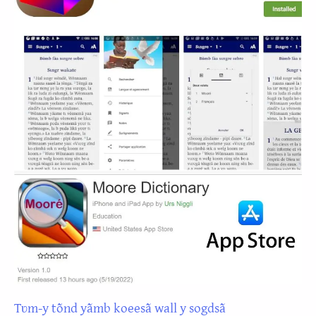
Tʋm-y tõnd yãmb koeesã wall y sogdsã