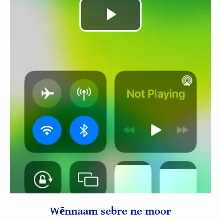
Lire
la
vidéo
Wẽnnaam sebre ne moor