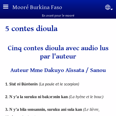
Aller au contenu principal
Mooré Burkina Faso
Sel
En avant pour le mooré
5 contes dioula
Cinq contes dioula avec audio lus
par l'auteur
Auteur Mme Dakuyo Aïssata / Sanou
1. Sisɛ́ ni Búntenin
(
La poule et le scorpion
)
N y’a la suruku ni bakɔrɔnin kan
(La hyène et le bouc)
2.
3.
N y’a bila sonsannin, suruku ani sula kan
(L
e lièvre,