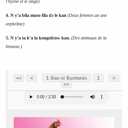
l’hyène et le singe
)
4. N y’a bila muso fila dɔ le kan
(Deux femmes un une
orpheline)
5. N y’a ta k’a la kongofɛnw kan.
(Des animaux de la
brousse.)