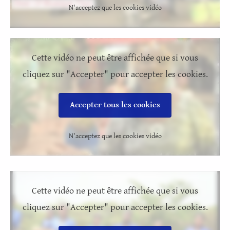
N'acceptez que les cookies vidéo
Cette vidéo ne peut être affichée que si vous
cliquez sur "Accepter" pour accepter les cookies.
Accepter tous les cookies
N'acceptez que les cookies vidéo
Cette vidéo ne peut être affichée que si vous
cliquez sur "Accepter" pour accepter les cookies.