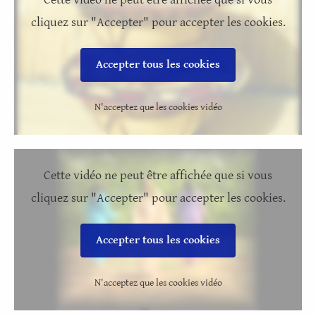
cliquez sur "Accepter" pour accepter les cookies.
Accepter tous les cookies
N'acceptez que les cookies vidéo
Cette vidéo ne peut être affichée que si vous
cliquez sur "Accepter" pour accepter les cookies.
Accepter tous les cookies
N'acceptez que les cookies vidéo