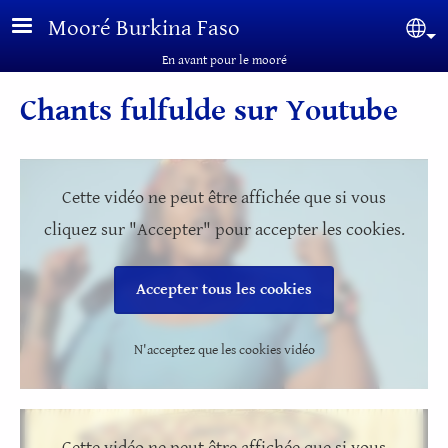
Aller au contenu principal
Mooré Burkina Faso
Sel
En avant pour le mooré
Chants fulfulde sur Youtube
Cette vidéo ne peut être affichée que si vous
cliquez sur "Accepter" pour accepter les cookies.
Accepter tous les cookies
N'acceptez que les cookies vidéo
Cette vidéo ne peut être affichée que si vous