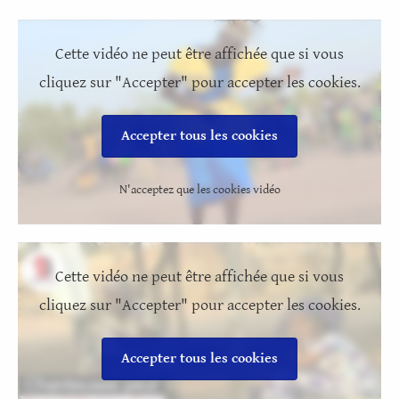
Cette vidéo ne peut être affichée que si vous
cliquez sur "Accepter" pour accepter les cookies.
Accepter tous les cookies
N'acceptez que les cookies vidéo
Cette vidéo ne peut être affichée que si vous
cliquez sur "Accepter" pour accepter les cookies.
Accepter tous les cookies