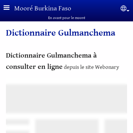
Aller au contenu principal
Mooré Burkina Faso
Sel
En avant pour le mooré
Dictionnaire Gulmanchema
Dictionnaire Gulmanchema à
consulter en ligne
depuis le site Webonary