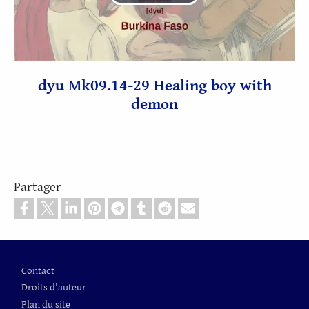
Lire
la
vidéo
dyu Mk09.14-29 Healing boy with
demon
Partager
Pied de page
Contact
Droits d'auteur
Plan du site