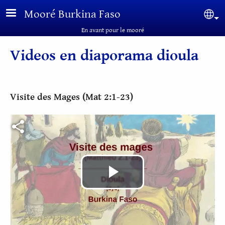
Aller au contenu principal
Mooré Burkina Faso
Sel
En avant pour le mooré
Videos en diaporama dioula
Visite des Mages (Mat 2:1-23)
Fichier vidéo
Lire
la