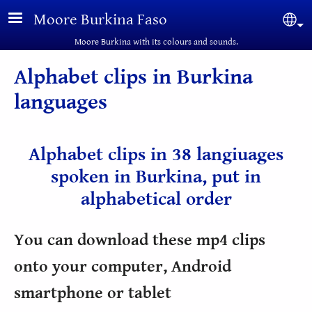
Skip to main content
Moore Burkina Faso
Sel
Moore Burkina with its colours and sounds.
Alphabet clips in Burkina
languages
Alphabet clips in 38 langiuages
spoken in Burkina, put in
alphabetical order
You can download these mp4 clips
onto your computer, Android
smartphone or tablet