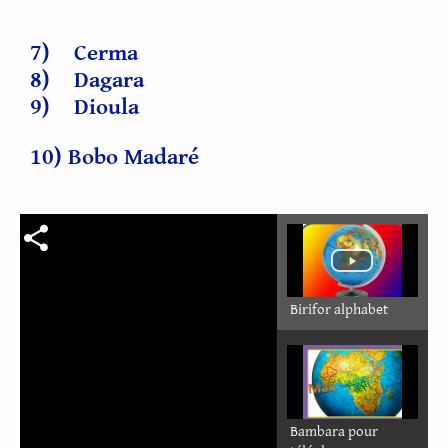
7) Cerma
8) Dagara
9) Dioula
10) Bobo Madaré
Birifor alphabet
Bambara pour