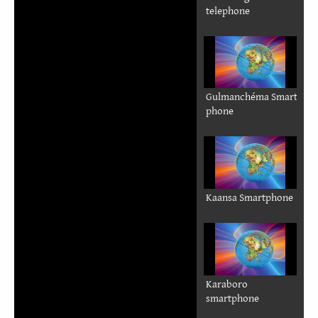
Auto advance
Alphabet in Burkina languages
vol. 2
10) Djan
11) Dzuungoo
12) Fulfulde