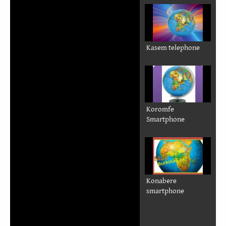
13) Gulmanchema
14) Kaansa
15) Karaboro
16) Kasem
17) Koromfe
18) Konabéré
Djan Smartphone